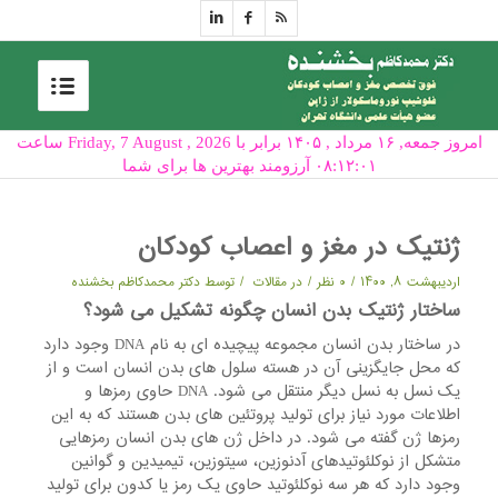
امروز جمعه, ۱۶ مرداد , ۱۴۰۵ برابر با Friday, 7 August , 2026 ساعت
۰۸:۱۲:۰۱ آرزومند بهترین ها برای شما
ژنتیک در مغز و اعصاب کودکان
/
/
/
اردیبهشت ۸, ۱۴۰۰
۰ نظر
در
مقالات
توسط
دکتر محمدکاظم بخشنده
ساختار ژنتیک بدن انسان چگونه تشکیل می شود؟
در ساختار بدن انسان مجموعه پیچیده ای به نام DNA وجود دارد
که محل جایگزینی آن در هسته سلول های بدن انسان است و از
یک نسل به نسل دیگر منتقل می شود. DNA حاوی رمزها و
اطلاعات مورد نیاز برای تولید پروتئین های بدن هستند که به این
رمزها ژن گفته می شود. در داخل ژن های بدن انسان رمزهایی
متشکل از نوکلئوتیدهای آدنوزین، سیتوزین، تیمیدین و گوانین
وجود دارد که هر سه نوکلئوتید حاوی یک رمز یا کدون برای تولید