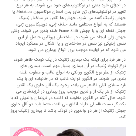
در اجزای خود یعنی در نوکلئوتیدهای خود می شوند. به هر نوع
تغییر در نوکلئوتیدهای ژن های بدن انسان موتاسیون Mutation یا
جهش ژنتیک گفته می شود. جهش ها نقص در ساختار ژنتیک
هستند که به انواع مختلفی مانند حذف ژنی، دوپلیکاسیون ژنی،
جهش نقطه ای و یا جهش Frame Shift طبقه بندی می شوند. وقتی
جهش ژنی ایجاد می شود، در ساختمان پروتئین حاصل از این
نقص ژنتیکی نیز نقص در ساختمان و یا اشکال در عملکرد ایجاد
می شود که در نهایت موجب بروز انواع بیماری می شود.
در هر فرد برای اینکه یک بیماری ژنتیک در یک کودک ظاهر شود،
نوع توارث ژنتیک در آن بیماری بسیار مهم است. بیماری های
ژنتیک از نظر نوع الگوی وراثتی به انواع غالب و مغلوب طبقه
بندی می شوند. در الگوی توارث غالب که در خانواده ای با یک
فرد مبتلای قبلی تظاهر می یابد، وجود یک آلل حاوی یک نقص
ژنتیک از هر یک از والدین موجب بروز بیماری در فرزندشان می
شود. حال آنکه در الگوی مغلوب که اغلب در فرزندان والدینی که با
یکدیگر نسبت فامیلی دارند اتفاق می افتد، حتما باید دو آلل حاوی
جهش ژنتیک از هر دو والدین در کودک باشد تا بیماری ژنتیک بروز
کند.