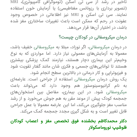
تاخیر در رشد از سی تی اسکن (توموگرافی کامپیوتری)، MRI
(تصویر برداری با رزونانس مغناطیسی) یا آزمایش خون استفاده
نمایند. سی تی اسکن و MRI نیز اطلاعاتی در خصوص وجود
عفونت در رحم که ممکن است باعث تغییرات ساختاری مغز شده
باشد، در اختیار آن‌ها قرار می‌دهد.
درمان میکروسفالی در کودکان چیست؟
در درمان
میکروسفالی
، اگر نوزاد، مبتلا به
میکروسفالی
خفیف باشد،
معمولا به آزمایش‌های معمولی نیاز دارد. اما مواردی که به نوع
وخیم‌تر این بیماری دچار هستند، نیازمند کمک پزشکی بیشتری
هستند تا توانایی‌های جسمی و فکری شان مانند گفتار تقویت شود
و فیزیوتراپی و کار درمانی در بالا‌ترین سطح انجام شود.
یک روش درمان
میکروسفالی
استفاده از جراحی است. عارضه‌ای
به نام کرانیوسینوستوز هم وجود دارد که می‌تواند باعث
میکروسفالی
شود. در این بیماری، مفاصل بین استخوان‌های
جمجمه کودک پیش از موعد مقرر به هم جوش می‌خورد و از رشد
مناسب مغز جلوگیری می‌کند، اما این عارضه معمولا با عمل جراحی
قابل تغییر است و به شکل گیری مجدد جمجمه کمک می‌کند.
دکتر محمدکاظم بخشنده
فوق تخصص مغز و اعصاب کودکان
فلوشیپ نوروماسکولار