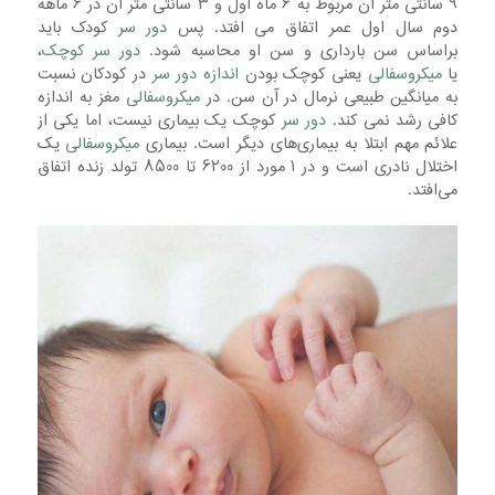
۹ سانتی متر آن مربوط به ۶ ماه اول و ۳ سانتی متر آن در ۶ ماهه
دوم سال اول عمر اتفاق می افتد. پس
دور سر
کودک باید
براساس سن بارداری و سن او محاسبه شود.
دور سر کوچک
،
یا
میکروسفالی
یعنی کوچک بودن
اندازه دور سر
در کودکان نسبت
به میانگین طبیعی نرمال در آن سن. در
میکروسفالی
مغز به اندازه
کافی رشد نمی کند.
دور سر
کوچک یک بیماری نیست، اما یکی از
علائم مهم ابتلا به بیماری‌های دیگر است. بیماری
میکروسفالی
یک
اختلال نادری است و در ۱ مورد از ۶۲۰۰ تا ۸۵۰۰ تولد زنده اتفاق
می‌افتد.