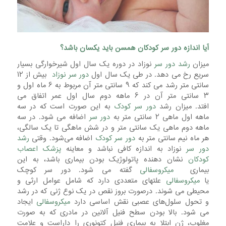
آیا اندازه دور سر کودکان همسن باید یکسان باشد؟
میزان
رشد دور سر
نوزاد در دوره یک سال اول شیرخوارگی بسیار
سریع رخ می دهد. در طی یک سال اول
دور سر نوزاد
بیش از ۱۲
سانتی متر رشد می کند که ۹ سانتی متر آن مربوط به ۶ ماه اول و
۳ سانتی متر آن در ۶ ماهه دوم سال اول عمر اتفاق می
افتد. میزان رشد
دور سر کودک
به این صورت است که در سه
ماهه اول ماهی ۲ سانتی ‌متر به
دور سر
اضافه می شود. در سه
ماهه دوم ماهی یک سانتی ‌متر و در شش ماهگی تا یک سالگی،
هر ماه نیم سانتی ‌متر به
دور سر کودک
اضافه می‌شود. وقتی
رشد
دور سر
نوزاد به اندازه کافی نباشد و معاینه
پزشک اعصاب
کودکان
نشان دهنده پاتولوژیک بودن بیماری باشد، به این
بیماری
میکروسفالی
گفته می شود. دور سر کوچک
یا
میکروسفالی
علتهای متعددی دارد که شامل عوامل ارثی و
محیطی می شوند. درصورت بروز نقص در یک نوع ژنی که در رشد
و تحول سلول‌های عصبی نقش اساسی دارد
میکروسفالی
ایجاد
می شود. بالا بودن سطح فنیل آلانین در مادری که به صورت
مغلوب، ژن ابتلا به بیماری فنیل کتونوری را داراست و علامت