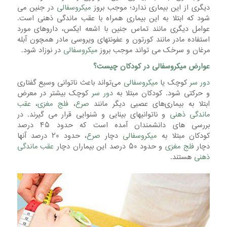
دیگری از این بیماری ندارد؛ موجب بروز
میکروسفالی
در جنین می
شود که ابتلا به این بیماری همراه با عقب ماندگی ذهنی است.
عوامل دیگری مانند تماس جنین با اشعه ایکس، داروهای مورد
استفاده مادر مانند کورتون و عفونتهای ویروسی مادر همچون آبله
مرغان و سرخک می تواند موجب بروز
میکروسفالی
در نوزاد شود.
عوارض میکروسفالی در کودکان چیست؟
دور سر
کوچک یا
میکروسفالی
می‌تواند باعث ناتوانی وسیع گفتاری
و حرکتی شود. کودکان مبتلا به
دور سر
کوچک بیشتر در معرض
ابتلا به بیماری‌های عصبی دیگر مانند
صرع
،
فلج مغزی
،
عقب
ماندگی ذهنی
و ناتوانیهای بینایی و شنوایی قرار می گیرند. در
بررسی های دانشمندان آمده است که حدود ۴۵ درصد
کودکان مبتلا به
میکروسفالی
دچار
صرع
، حدود ۲۰ درصد آنها
دچار
فلج مغزی
و حدود ۵۰ درصد این بیماران دچار
عقب ماندگی
ذهنی
هستند.