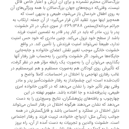
بزرگ‌سالان محترم نشمرده و برای آن ارزش و اعتبار خاص قائل
نیست، وقتی‌که دریچه‌های جهان بزرگ‌سالان با همه ویژگی‌های آن
به روی اطفال خردسال باز می‌شود، طبیعی و بدیهی است که
همه‌چیز اینها مورد تقلید آنان قرار می‌گیرد؛ از آن جمله: ارتکاب به
جرائم مردانه!(پستمن ۲۶۹:۱۳۸۸؛ از سوی دیگر، در اثر خشونت
پدر با زن، مادر که باید در کنار پدر قادر به تضمین امنیت فرزند
باشد از سطح خود نزول می‌کند. چنین مادری که خود حس امنیت
ندارد، طبیعتاً نمی‌تواند امنیت فرزندش را تأمین کند. در‌ واقع
خشونت خانگی موجب تغییر نقش اعضای خانواده و جابه‌جایی
جایگاه‌ها می‌شود. اگر ‌خشونت والدین را به‌حساب طرز رفتار آنها
بگذاریم، می‌توان آن ‌را به‌صورت یک رابطه‌ مؤثر هم در نظر گرفت،
که تأثیرش روی کودکان هم به‌صورت مستقیم و هم غیرمستقیم در
غالب رفتاری تهاجمی یا اختلال در احساسات، کاملاً واضح و
ثابت‌شده است؛ این چشم‌انداز به رفتار خشونت‌آمیز پدر و مادر
وقتی بهتر تأثیر خود را نشان می‌دهد که در کانون خانواده امری
طبیعی، پذیرفته‌شده و جا افتاده باشد. مفهوم نهفته در این
چهارچوب و یافته‌های پژوهشگران، نتایج وسیع‌تری را به ‌دست
می‌دهد که نشان می‌دهند هرگونه اختلال در رفتار انسان می‌تواند
دلیل اختلال در عملکرد و احساس باشد و قابل‌گسترش در همه‌
جوانب زندگی مثل: ازدواج، خانواده، تربیت فرزند و رفتار اجتماعی
است. خشونت والدین و تجربیات به ‌دست آمده از آن، راه بروز
خشم را به کودک می‌آموزد؛ رفتار ناشی از خشم، سردی، یا نفرت