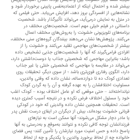
بیشتر شده و احتمال اینکه از اعتمادبه‌نفس پایینی برخوردار شود و
نشانه‌هایی از افسردگی بروز دهد، افزایش می‌یابد. حتی فیلمی که
در منزل به نمایش درمی‌آید، می‌تواند تأثیرگذار باشد. شخصیت
داستانی در فیلم خیلی مهم است. شخصیت‌های مختلف در
برنامه‌های تلویزیونی خشونت را به‌روش‌های مختلف اعمال
می‌کنند. پژوهش‌ها نشان می‌دهند بینندگان گروه‌های سنی مختلف،
بیشتر از شخصیت‌های مهاجمی تقلید می‌کنند و خشونت را از
افرادی فرامی‌گیرند که آنها را شخصیت‌های جذبی تشخیص داده
باشد؛ بنابراین مهاجمی که شخصیتی جذاب یا دوست‌داشتنی دارد،
می‌تواند در مقایسه با مهاجمی که شخصیتی خنثی یا غیر جذاب
دارد، الگوی رفتاری قوی‌تری باشد ؛ از سوی دیگر، تحقیقات روی
تعدادی کودک ده تا دوازده‌ساله، نشان داده که وقتی والدین،
مسئولیت اختلافشان را به عهده گرفته و آن را به گردن کودک
نیانداخته‌اند – حتی موقعی که او عامل اختلاف بوده – کودک اغلب
خود را مسئول اختلاف فرض نکرده و در نتیجه آسیب کمتری دیده
است. تحقیقات همچنین نشان داده والدینی که خود در کودکی
قربانی خشونت بوده‌اند، بیش از دیگران در ایفای درست نقش پدر
یا مادر دچار مشکل می‌شوند؛ آنها ممکن است به نیازهای
فرزندانشان توجه کافی نکرده و نتوانند به‌موقع و به‌درستی به آنها
پاسخ داده و حس امنیت مورد نیازشان را تأمین کنند؛ پس فضای
خانواده چه از لحاظ برخورد والدین با یکدیگر و چه از لحاظ