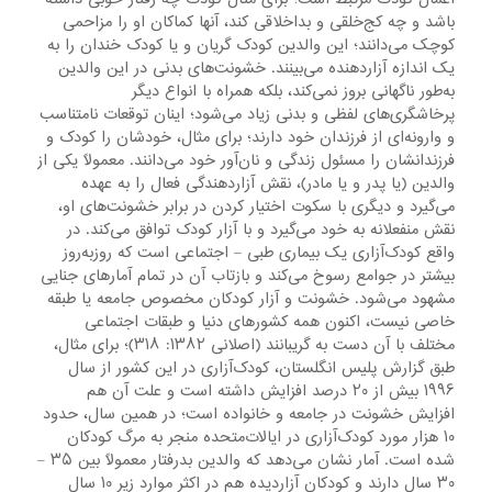
باشد و چه کج‌خلقی و بداخلاقی کند، آنها کماکان او را مزاحمی
کوچک می‌دانند؛ این والدین کودک گریان و یا کودک خندان را به
یک اندازه آزاردهنده می‌بینند. خشونت‌های بدنی در این والدین
به‌طور ناگهانی بروز نمی‌کند، بلکه همراه با انواع دیگر
پرخاشگری‌های لفظی و بدنی زیاد می‌شود؛ اینان توقعات نامتناسب
و وارونه‌ای از فرزندان خود دارند؛ برای مثال، خودشان را کودک و
فرزندانشان را مسئول زندگی و نان‌آور خود می‌دانند. معمولاً یکی از
والدین (یا پدر و یا مادر)، نقش آزاردهندگی فعال را به عهده
می‌گیرد و دیگری با سکوت اختیار کردن در برابر خشونت‌های او،
نقش منفعلانه به خود می‌گیرد و با آزار کودک توافق می‌کند. در
واقع کودک‌آزاری یک بیماری طبی – اجتماعی است که روزبه‌روز
بیشتر در جوامع رسوخ می‌کند و بازتاب آن در تمام آمارهای جنایی
مشهود می‌شود. خشونت و آزار کودکان مخصوص جامعه یا طبقه
خاصی نیست، اکنون همه کشورهای دنیا و طبقات اجتماعی
مختلف با آن دست به گریبانند (اصلانی ۱۳۸۲: ۳۱۸)؛ برای مثال،
طبق گزارش پلیس انگلستان، کودک‌آزاری در این کشور از سال
۱۹۹۶ بیش از ۲۰ درصد افزایش داشته است و علت آن هم
افزایش خشونت در جامعه و خانواده است؛ در همین سال، حدود
۱۰ هزار مورد کودک‌آزاری در ایالات‌متحده منجر به مرگ کودکان
شده است. آمار نشان می‌دهد که والدین بدرفتار معمولاً بین ۳۵ –
۳۰ سال دارند و کودکان آزاردیده هم در اکثر موارد زیر ۱۰ سال