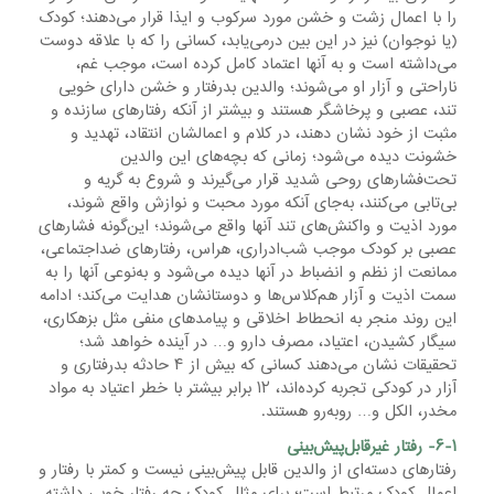
را با اعمال زشت و خشن مورد سرکوب و ایذا قرار می‌دهند؛ کودک
(یا نوجوان) نیز در این بین درمی‌یابد، کسانی را که با علاقه دوست
می‌داشته است و به آنها اعتماد کامل کرده است، موجب غم،
ناراحتی و آزار او می‌شوند؛ والدین بدرفتار و خشن دارای خویی
تند، عصبی و پرخاشگر هستند و بیشتر از آنکه رفتارهای سازنده و
مثبت از خود نشان دهند، در کلام و اعمالشان انتقاد، تهدید و
خشونت دیده می‌شود؛ زمانی که بچه‌های این والدین
تحت‌فشارهای روحی شدید قرار می‌گیرند و شروع به گریه و
بی‌تابی می‌کنند، به‌جای آنکه مورد محبت و نوازش واقع شوند،
مورد اذیت و واکنش‌های تند آنها واقع می‌شوند؛ این‌گونه فشارهای
عصبی بر کودک موجب شب‌ادراری، هراس، رفتارهای ضداجتماعی،
ممانعت از نظم و انضباط در آنها دیده می‌شود و به‌نوعی آنها را به
سمت اذیت و آزار هم‌کلاس‌ها و دوستانشان هدایت می‌کند؛ ادامه
این روند منجر به انحطاط اخلاقی و پیامدهای منفی مثل بزهکاری،
سیگار کشیدن، اعتیاد، مصرف دارو و… در آینده خواهد شد؛
تحقیقات نشان می‌دهند کسانی که بیش از ۴ حادثه بدرفتاری و
آزار در کودکی تجربه کرده‌اند، ۱۲ برابر بیشتر با خطر اعتیاد به مواد
مخدر، الکل و… روبه‌رو هستند.
۶-۱- رفتار غیرقابل‌پیش‌بینی
رفتارهای دسته‌ای از والدین قابل پیش‌بینی نیست و کمتر با رفتار و
اعمال کودک مرتبط است؛ برای مثال کودک چه رفتار خوبی داشته