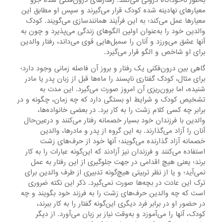
به‌طور ناخودآگاه‌ درونی‌ می‌کنند. رفتارهای‌ درون‌فکنی‌ شده‌ جزو
معیارهای‌ نهادینه ‌شده‌ کودک‌ قرار می‌گیرند و سپس‌ او مطابق‌ این‌
معیارها عمل‌ می‌کند؛ به‌ این‌ فرآیند همانندسازی‌ می‌گویند. کودک‌
والدین‌ خود را به‌عنوان‌ اولین‌ الگوهای‌ زندگی‌ می‌پذیرد و چون‌ به‌
آنها عشق‌ می‌ورزد و آنان‌ را سمبل‌هایی‌ قوی‌ می‌داند، رفتار والدین‌
برای‌ او شاخص‌ و الگو قرار می‌گیرد.
گاهی‌ بین‌ درون‌فکنی‌ یک‌ رفتار و بروز آن‌ فاصله‌ زمانی‌ وجود دارد؛
برای‌ مثال، کودک‌ گفتاری‌ ناپسند را ماه‌ها قبل‌ از زبان‌ پدر یا مادر
شنیده، اما برون‌ریزی‌ آن‌ امروز صورت‌ می‌گیرد. این‌ مدت‌ به‌
تشخیص‌ کودک‌ و شرایط‌ او بستگی‌ دارد که‌ چه‌ زمان، چگونه‌ و در
برابر چه‌ کسی‌ کلام‌ زشت‌ را به‌ کار برد. در بعضی‌ خانواده‌ها،
والدین‌ با فرزندان‌ خود بسیار خصمانه‌ رفتار می‌کنند و درعین‌حال‌
آنان‌ را آزاد می‌گذارند. به‌ این‌ گروه‌ از پدر و مادرها، والدین‌
خصمانه‌ آزاد گذارنده‌ می‌گویند؛ آنها خود از حرف‌های‌ زشت‌
استفاده‌ می‌کنند و فرزندان‌ نیز آزادند که‌ این‌گونه‌ عبارات‌ را به‌ کار
برند؛ یعنی‌ هیچ‌ اقدامی‌ در جهت‌ جلوگیری‌ از این‌ رفتار به‌ عمل‌
نمی‌آید؛ و یا از نظر تربیتی هیچ‌گونه‌ تدبیری‌ از طرف‌ والدین‌ برای‌
ترک‌ این‌ عادت‌ در بچه‌ها صورت‌ نمی‌گیرد. ذکر این‌ نکته‌ ضروری‌
است‌ که‌ چه‌ والدین‌ حرف‌های‌ زشت‌ را به‌ فرزند خود بگویند و چه‌
در حضور او در برابر فرد دیگری‌ این‌گونه‌ گفتار را به‌ کار ببرند،
کودک، آنها را می‌آموزد و به‌وقت‌ نیاز بر زبان‌ می‌آورد. از دیگر