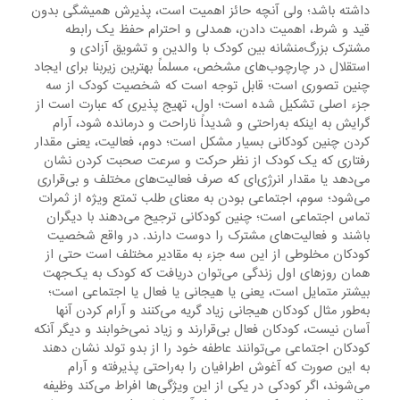
داشته باشد؛ ولی آنچه حائز اهمیت است، پذیرش همیشگی بدون
قید و شرط، اهمیت دادن، همدلی و احترام حفظ یک رابطه
مشترک بزرگ‌منشانه بین کودک با والدین و تشویق آزادی و
استقلال در چارچوب‌های مشخص، مسلماً بهترین زیربنا برای ایجاد
چنین تصوری است؛ قابل توجه است که شخصیت کودک از سه
جزء اصلی تشکیل شده است؛ اول، تهیج پذیری که عبارت است از
گرایش به اینکه به‌راحتی و شدیداً ناراحت و درمانده شود، آرام
کردن چنین کودکانی بسیار مشکل است؛ دوم، فعالیت، یعنی مقدار
رفتاری که یک کودک از نظر حرکت و سرعت صحبت کردن نشان
می‌دهد یا مقدار انرژی‌ای که صرف فعالیت‌های مختلف و بی‌قراری
می‌شود؛ سوم، اجتماعی بودن به معنای طلب تمتع ویژه از ثمرات
تماس اجتماعی است؛ چنین کودکانی ترجیح می‌دهند با دیگران
باشند و فعالیت‌های مشترک را دوست دارند. در واقع شخصیت
کودکان مخلوطی از این سه جزء به مقادیر مختلف است حتی از
همان روزهای اول زندگی می‌توان دریافت که کودک به یک‌جهت
بیشتر متمایل است، یعنی یا هیجانی یا فعال یا اجتماعی است؛
به‌طور مثال کودکان هیجانی زیاد گریه می‌کنند و آرام کردن آنها
آسان نیست، کودکان فعال بی‌قرارند و زیاد نمی‌خوابند و دیگر آنکه
کودکان اجتماعی می‌توانند عاطفه خود را از بدو تولد نشان دهند
به این صورت که آغوش اطرافیان را به‌راحتی پذیرفته و آرام
می‌شوند، اگر کودکی در یکی از این ویژگی‌ها افراط می‌کند وظیفه