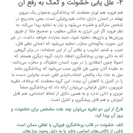
۴- علل یابی خشونت و کمک به رفع آن
هم فروید هم لورنز معتقدند که پرخاشگری به‌عنوان یک نیروی
نهفته در انسان دارای حالت هیدرولیکی است، یعنی به‌تدریج در
شخص متراکم و فشرده می‌شود و نیاز به تخلیه پیدا می‌کند؛ به
نظر فروید اگر این انرژی به شکلی مطلوب و صحیح مثلاً از طریق
ورزش‌ها و بازی‌ها، تخلیه شود، جنبه سازنده خواهد داشت. در غیر
این صورت به‌گونه‌ای مخرّب تخلیه می‌شود که اعمالی نظیر قتل،
ضرب و شتم، تخریب و نظایر آن از این جمله‌اند؛ در برابر گروهی
که به ذاتی بودن پرخاشگری اعتقاد دارند، گروه دیگری هستند که
اصولاً چنین اعتقادی را در مورد انسان خطرناک و مخرّب می‌دانند؛
به عقیده آنان چنین طرز فکری سبب می‌شود که پرخاشگری مانند
میل به غذا، یک واکنش اجتناب‌ناپذیر تلقی شده، بنابراین دست ما
را در کنترل یا کاهش آن ببندد؛ این گروه معتقدند که برخلاف نظریه
غریزیون، دلایل فراوانی می‌توان ارائه داد که پرخاشگری منشأ
غریزی و ذاتی ندارد و به همین دلایل از لحاظ اجتماعی، هم قابل
آموزش و هم قابل پیشگیری و کنترل است .
فارغ از این دو نظریه می‌توان چند علت مشخص برای خشنونت و
بروز آن پیدا کرد:
الف. خشونت در قالب پرخاشگری فیزیکی یا لفظی ممکن است
ناشی از ناکامی‌های اساسی باشد یا به دلیل وجود مدل‌های