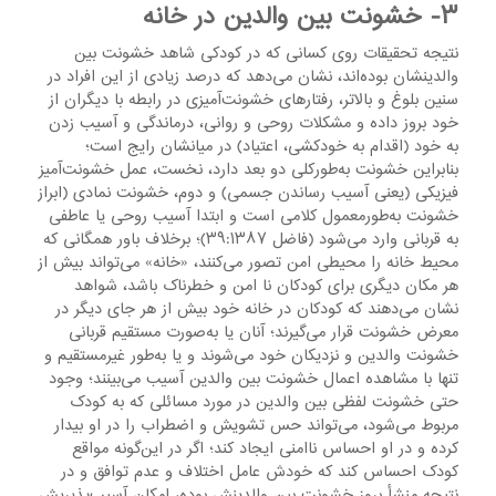
۳- خشونت بین والدین در خانه
نتیجه تحقیقات روی کسانی که در کودکی شاهد خشونت بین
والدینشان بوده‌اند، نشان می‌دهد که درصد زیادی از این افراد در
سنین بلوغ و بالاتر، رفتارهای خشونت‌آمیزی در رابطه با دیگران از
خود بروز داده و مشکلات روحی و روانی، درماندگی و آسیب زدن
به خود (اقدام به خودکشی، اعتیاد) در میانشان رایج است؛
بنابراین خشونت به‌طورکلی دو بعد دارد، نخست، عمل خشونت‌آمیز
فیزیکی (یعنی آسیب رساندن جسمی) و دوم، خشونت نمادی (ابراز
خشونت به‌طورمعمول کلامی است و ابتدا آسیب روحی یا عاطفی
به قربانی وارد می‌شود (فاضل ۳۹:۱۳۸۷)؛ برخلاف باور همگانی که
محیط خانه را محیطی امن تصور می‌کنند، «خانه» می‌تواند بیش از
هر مکان دیگری برای کودکان نا امن و خطرناک باشد، شواهد
نشان می‌دهند که کودکان در خانه خود بیش از هر جای دیگر در
معرض خشونت قرار می‌گیرند؛ آنان یا به‌صورت مستقیم قربانی
خشونت والدین و نزدیکان خود می‌شوند و یا به‌طور غیرمستقیم و
تنها با مشاهده اعمال خشونت بین والدین آسیب می‌بینند؛ وجود
حتی خشونت لفظی بین والدین در مورد مسائلی که به کودک
مربوط می‌شود، می‌تواند حس تشویش و اضطراب را در او بیدار
کرده و در او احساس ناامنی ایجاد کند؛ اگر در این‌گونه مواقع
کودک احساس کند که خودش عامل اختلاف و عدم توافق و در
نتیجه منشأ بروز خشونت بین والدینش بوده، امکان آسیب‌پذیریش