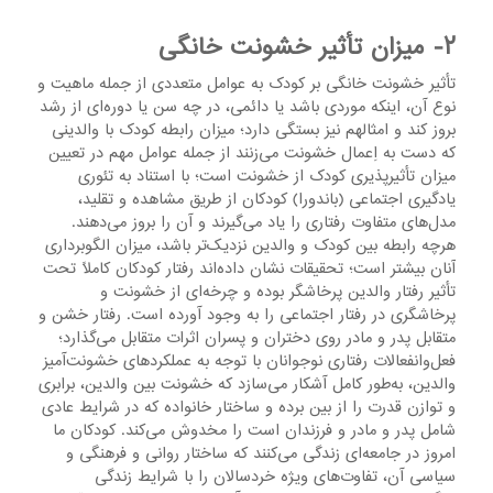
۲- میزان تأثیر خشونت خانگی
تأثیر خشونت خانگی بر کودک به عوامل متعددی از جمله ماهیت و
نوع آن، اینکه موردی باشد یا دائمی، در چه سن یا دوره‌ای از رشد
بروز کند و امثالهم نیز بستگی دارد؛ میزان رابطه‌ کودک با والدینی
که دست به اِعمال خشونت می‌زنند از جمله عوامل مهم در تعیین
میزان تأثیر‌پذیری کودک از خشونت است؛ با استناد به تئوری
یادگیری اجتماعی (باندورا) کودکان از طریق مشاهده و تقلید،
مدل‌های متفاوت رفتاری را یاد می‌گیرند و آن را بروز می‌دهند.
هرچه رابطه‌ بین کودک و والدین نزدیک‌تر باشد، میزان الگوبرداری
آنان بیشتر است؛ تحقیقات نشان داده‌اند رفتار کودکان کاملاً تحت‌
تأثیر رفتار والدین‌ پرخاشگر بوده و چرخه‌ای از خشونت و
پرخاشگری در رفتار اجتماعی را به‌ وجود آورده است. رفتار خشن و
متقابل پدر و مادر روی دختران و پسران اثرات متقابل می‌گذارد؛
فعل‌وانفعالات رفتاری نوجوانان با توجه به عملکردهای خشونت‌آمیز
والدین، به‌طور کامل آشکار می‌سازد که خشونت بین والدین، برابری
و توازن قدرت را از بین برده و ساختار خانواده که در شرایط عادی
شامل پدر و مادر و فرزندان است را مخدوش می‌کند. کودکان ما
امروز در جامعه‌ای زندگی می‌کنند که ساختار روانی و فرهنگی و
سیاسی آن، تفاوت‌های ویژه خردسالان را با شرایط زندگی