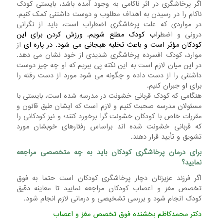
اگر پرخاشگری در اثر ناکامی به وجود آمده باشد، بایستی کودک
ناکام را در رسیدن به اهداف مطلوب و دوست داشتنی کمک کنیم.
در مواردی که علت پرخاشگری اضطراب است، باید از نگرانی
درونی و اضط
راب کودک مطلع شویم. ورزش کردن برای این
کودکان مؤثر است و باعث تخلیه هیجانی می شود. در پاره ای
از
موارد، کودک افسرده پرخاشگری شدیدی از خود نشان می دهد.
در این میان لازم است به این نکته پی ببریم که او چه چیز دوست
داشتنی را از دست داده و چگونه می شود مورد از دست رفته را
برای او جبران کنیم.
هنگامی که کودک قربانی خشونت در مدرسه شده است، بایستی با
مسئولان مدرسه صحبت کنیم و لازم است که ایشان طبق قانون و
مقررات خاص با کودکان خشونت گرا برخورد کنند؛ و نیز کودکانی را
که قربانی خشونت شده اند براساس رفتارهای خوبشان مورد
تشویق و تأیید قرار دهند.
برای درمان پرخاشگری کودکان باید به چه متخصصی مراجعه
نمایید؟
اگر فرزند عزیزتان دچار پرخاشگری کودکان است حتما به فوق
تخصص مغز و اعصاب کودکان مراجعه نمایید تا معاینه دقیق
کودک انجام شود و بررسی تشخیصی و درمانی لازم انجام شود.
دکتر محمدکاظم بخشنده
فوق تخصص مغز و اعصاب