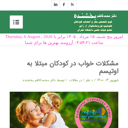
امروز پنج شنبه, ۱۵ مرداد , ۱۴۰۵ برابر با Thursday, 6 August , 2026
ساعت ۰۴:۵۴:۲۱ آرزومند بهترین ها برای شما
مشکلات خواب در کودکان مبتلا به
اوتیسم
/
/
/
شهریور ۱۴, ۱۴۰۰
۰ نظر
در
مقالات
توسط
دکتر محمدکاظم بخشنده