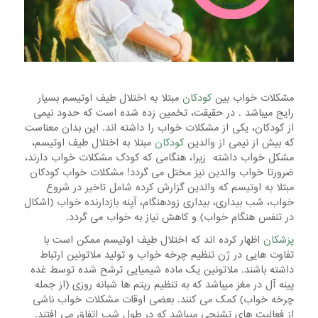
مشکلات خواب بین
کودکان
مبتلا به اختلال طیف اوتیسم بسیار
رایج میباشد . در حقیقت، تخمین زده شده است که حدود نیمی
از کودکان، یکی از مشکلات خواب را داشته اند. این بدان معناست
که بیش از نیمی از والدین
کودکان
مبتلا به اختلال طیف
اوتیسم،
مشکل خواب داشته زیرا، هنگامی که کودک مشکلات خواب دارند،
ضرورتا خواب والدین نیز مختل می گردد! مشکلات خواب کودکان
مبتلا به اوتیسم که والدین گزارش کرده شامل تاخیر در شروع
خواب، شب بیداری، بیداری زودهنگام، آپنه بازدارنده خواب (اشکال
در تنفس هنگام خواب) و کاهش نیاز به خواب می گردد.
پزشکان
اظهار کرده اند که اختلال طیف اوتیسم ممکن است با
تفاوت هایی در ژن تنظیم چرخه خواب و تولید ملاتونین ارتباط
داشته باشند. ملاتونین یک ماده شیمیایی ترشح شده توسط غده
پینه آل در مغز میباشد که به تنظیم ریتم ها شبانه روزی (از جمله
چرخه خواب) کمک می کنند. بعضی اوقات مشکلات خواب ناشی
از فعالیت های تشنجی میباشد که در طول شب اتفاق می افتند.