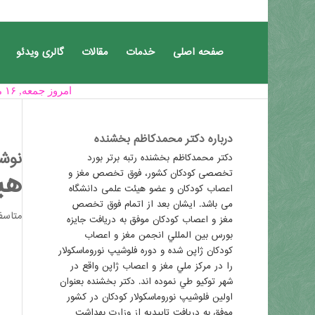
صفحه اصلی
خدمات
مقالات
گالری ویدئو
امروز جمعه, ۱۶ مرداد , ۱۴۰۵ برابر با Friday, 7 August , 2026 ساعت ۰۸:۰۴:۴۲ آرزومند بهترین ها برای شما
درباره دکتر محمدکاظم بخشنده
نوشت
دکتر محمدكاظم بخشنده رتبه برتر بورد
هی
تخصصی کودکان کشور، فوق تخصص مغز و
اعصاب كودكان و عضو هیئت علمی دانشگاه
می باشد. ایشان بعد از اتمام فوق تخصص
متاسف
مغز و اعصاب كودكان موفق به دريافت جايزه
بورس بين المللي انجمن مغز و اعصاب
كودكان ژاپن شده و دوره فلوشيپ نوروماسكولار
را در مركز ملي مغز و اعصاب ژاپن واقع در
شهر توکیو طي نموده اند. دکتر بخشنده بعنوان
اولين فلوشيپ نوروماسكولار کودکان در كشور
موفق به دريافت تاييديه از وزارت بهداشت